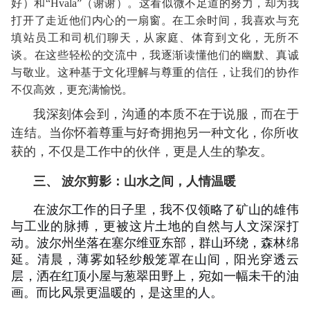
好）和“Hvala”（谢谢）。这看似微不足道的努力，却为我
打开了走近他们内心的一扇窗。在工余时间，我喜欢与充
填站员工和司机们聊天，从家庭、体育到文化，无所不
谈。在这些轻松的交流中，我逐渐读懂他们的幽默、真诚
与敬业。这种基于文化理解与尊重的信任，让我们的协作
不仅高效，更充满愉悦。
我深刻体会到，沟通的本质不在于说服，而在于
连结。当你怀着尊重与好奇拥抱另一种文化，你所收
获的，不仅是工作中的伙伴，更是人生的挚友。
三
、 波尔剪影：山水之间，人情温暖
在波尔工作的日子里，我不仅领略了矿山的雄伟
与工业的脉搏，更被这片土地的自然与人文深深打
动。波尔州坐落在塞尔维亚东部，群山环绕，森林绵
延。清晨，薄雾如轻纱般笼罩在山间，阳光穿透云
层，洒在红顶小屋与葱翠田野上，宛如一幅未干的油
画。而比风景更温暖的，是这里的人。