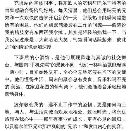
充填站的塞族同事，将东欧人的沉稳与巴尔干特有的
幽默感融合得恰到好处。每天清晨，他们总会用响亮的兄
弟和一次欢快的击掌开启新的一天，那股热情能瞬间驱散
所有的困意。他们的幽默感渗透在工作的间隙——假装说
我的胳肢窝有东西帮我拿掉，其实是轻轻的掐我一下，当
我反应过来是，大家哈哈大笑，气氛瞬间活跃起来，彼此
之间的情谊也更加深厚。
下班后的小酒馆，是他们展现风趣与真诚的社交舞
台。与国内“手机先喝”的景象不同，他们一杯啤酒就能畅聊
一两小时，目光始终交汇，全心全意地沉浸在当下的交流
中。他们懂得生活，周末的聚会总有美食、音乐和喝不完
的 美酒。在家庭花园的葡萄架下，他们会随着音乐轻松地
摆动身体。
波尔教会我的，远不止工作中的坚韧，更是如何与土
地、与人、与生活真诚而欢乐地相处。这段时光，将永远
烙印在我心中——那里有事业的成长，更有心灵的回归，
以及塞尔维亚兄弟那声爽朗的“兄弟！”和发自内心的笑容。