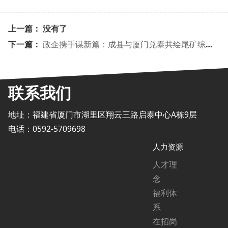
上一篇： 没有了
下一篇：
政企携手谋新篇：成县与厦门兑泰共绘尾矿综合利用新蓝图
联系我们
地址：福建省厦门市湖里区翔云三路启泰中心A栋9层
电话：0592-5709698
人力资源
人才理
念
福利体
系
在招岗