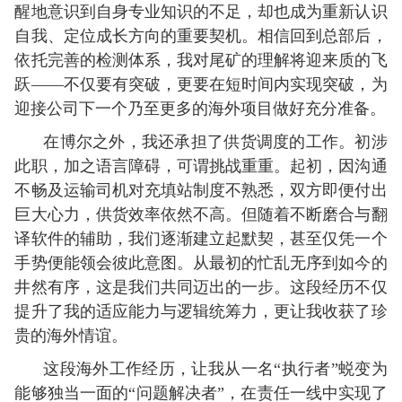
醒地意识到自身专业知识的不足，却也成为重新认识
自我、定位成长方向的重要契机。相信回到总部后，
依托完善的检测体系，我对尾矿的理解将迎来质的飞
跃——不仅要有突破，更要在短时间内实现突破，为
迎接公司下一个乃至更多的海外项目做好充分准备。
在博尔之外，我还承担了供货调度的工作。初涉
此职，加之语言障碍，可谓挑战重重。起初，因沟通
不畅及运输司机对充填站制度不熟悉，双方即便付出
巨大心力，供货效率依然不高。但随着不断磨合与翻
译软件的辅助，我们逐渐建立起默契，甚至仅凭一个
手势便能领会彼此意图。从最初的忙乱无序到如今的
井然有序，这是我们共同迈出的一步。这段经历不仅
提升了我的适应能力与逻辑统筹力，更让我收获了珍
贵的海外情谊。
这段海外工作经历，让我从一名“执行者”蜕变为
能够独当一面的“问题解决者”，在责任一线中实现了